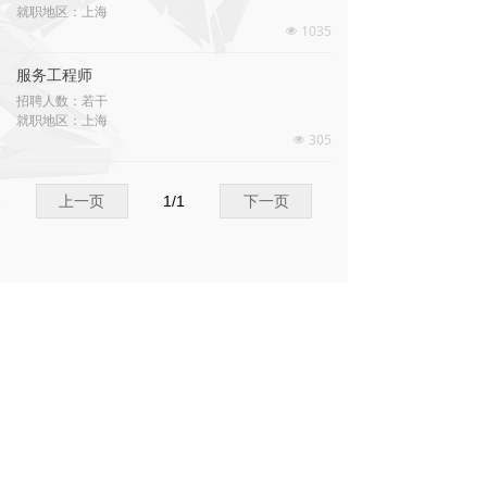
就职地区：上海
1035
넶
服务工程师
招聘人数：若干
就职地区：上海
305
넶
上一页
1
/
1
下一页
021-37912856
james_zhou@lanzuo.com.cn
上海市金山区亭林镇亭虹路501号
沪ICP备2022006086号