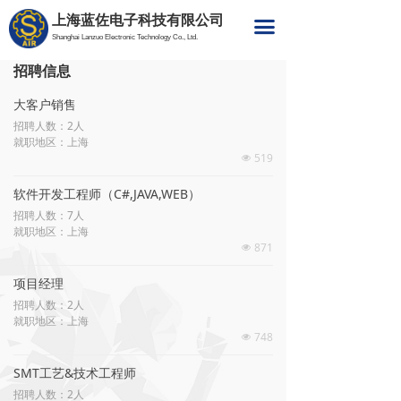
上海蓝佐电子科技有限公司
首页
끀
Shanghai Lanzuo Electronic Technology Co., Ltd.
产品与服务
招聘信息
SMT整线设备提供
大客户销售
招聘人数：2人
智能工厂软件系统
就职地区：上海
519
넶
工业自动化
软件开发工程师（C#,JAVA,WEB）
招聘人数：7人
教育及培训
就职地区：上海
871
넶
蓝佐Solution产品
项目经理
成功案例
招聘人数：2人
就职地区：上海
748
넶
招聘信息
SMT工艺&技术工程师
联系我们
招聘人数：2人